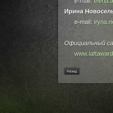
e-mail:
elena.
Ирина Новосел
e-mail:
iryna.
Официальный са
www.iaftawar
Назад